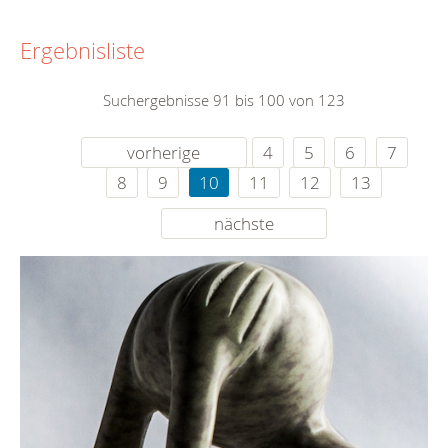
Ergebnisliste
Suchergebnisse 91 bis 100 von 123
vorherige
4
5
6
7
8
9
10
11
12
13
nächste