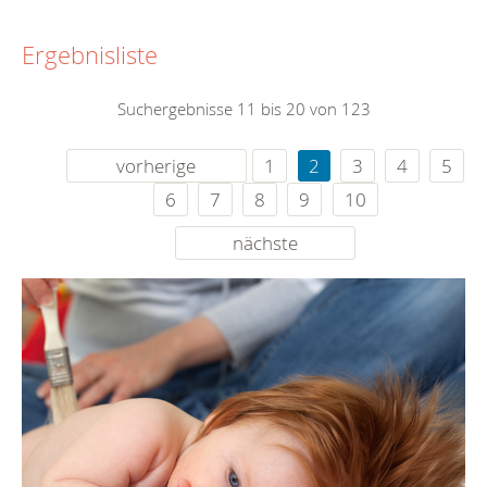
Ergebnisliste
Suchergebnisse 11 bis 20 von 123
vorherige
1
2
3
4
5
6
7
8
9
10
nächste