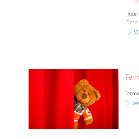
Inter
Berei
W
Ter
Termi
We