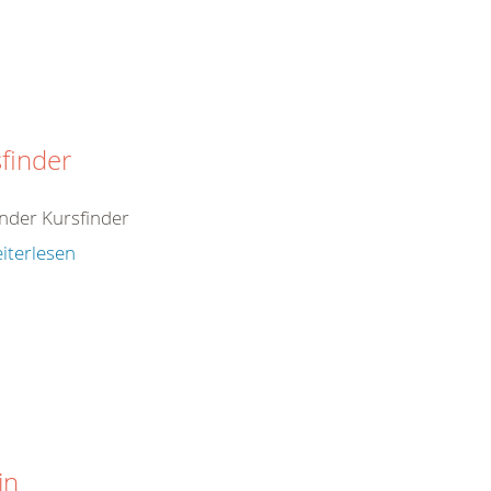
finder
inder Kursfinder
iterlesen
in