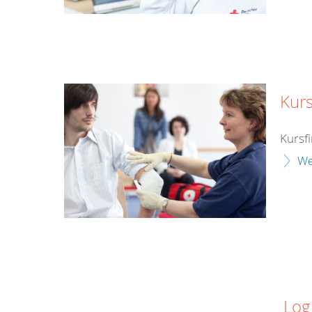
Kurs
Kursf
We
Log