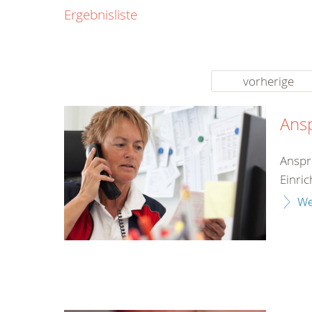
Ergebnisliste
vorherige
Ans
Anspr
Einri
We