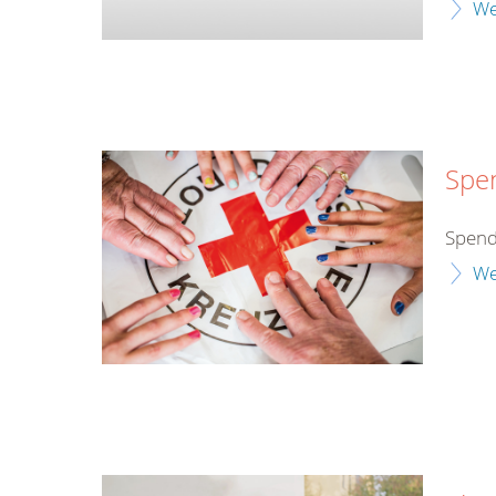
We
Spe
Spend
We