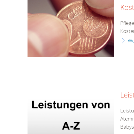
Kost
Pfleg
Kosten
We
Leis
Leist
Atemr
Babys