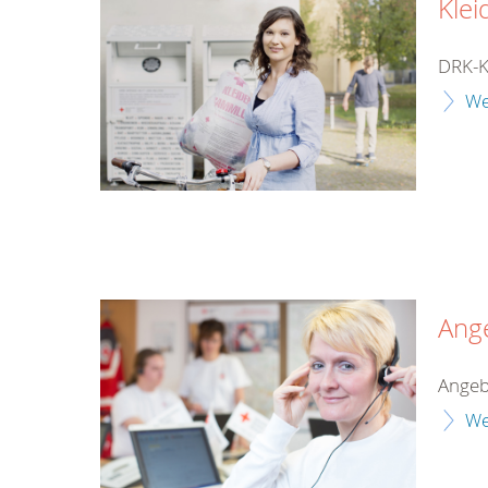
Klei
DRK-K
We
Ang
Angeb
We