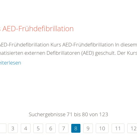
 AED-Frühdefibrillation
AED-Frühdefibrillation Kurs AED-Frühdefibrillation In dies
tisierten externen Defibrillatoren (AED) geschult. Der Kurs 
iterlesen
Suchergebnisse 71 bis 80 von 123
3
4
5
6
7
8
9
10
11
12