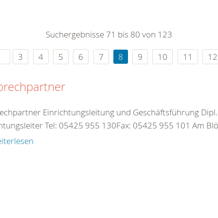
Suchergebnisse 71 bis 80 von 123
3
4
5
6
7
8
9
10
11
12
prechpartner
echpartner Einrichtungsleitung und Geschäftsführung Dipl.-
chtungsleiter Tel: 05425 955 130Fax: 05425 955 101 Am Bl
iterlesen